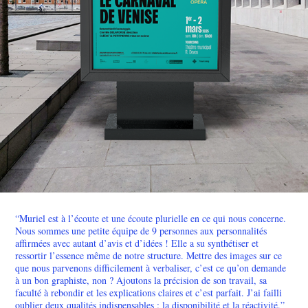
“Muriel est à l’écoute et une écoute plurielle en ce qui nous concerne.
Nous sommes une petite équipe de 9 personnes aux personnalités
affirmées avec autant d’avis et d’idées ! Elle a su synthétiser et
ressortir l’essence même de notre structure. Mettre des images sur ce
que nous parvenons difficilement à verbaliser, c’est ce qu’on demande
à un bon graphiste, non ? Ajoutons la précision de son travail, sa
faculté à rebondir et les explications claires et c’est parfait. J’ai failli
oublier deux qualités indispensables : la disponibilité et la réactivité.”