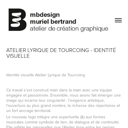
ATELIER LYRIQUE DE TOURCOING - IDENTITÉ 
VISUELLE
Identité visuelle Atelier Lyrique de Tourcoing
Ce travail s’est construit main dans la main avec une équipe
engagée et passionnée. Ensemble, nous avons fait émerger une
image qui incarne leur singularité : l’exigence artistique,
l’ouverture au plus grand nombre, la richesse des répertoires et
un fort ancrage territorial.
Le nouveau logo intègre une esperluette (&) aux formes
musicales comme symbole de lien, de dialogue et de continuité.
Elle reflète les passerelles que l’Atelier tisse entre les genres,