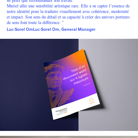
ne peux que recommander son travail.
Muriel allie une sensibilité artistique rare. Elle a su capter l’essence de
notre identité pour la traduire visuellement avec cohérence, modernité
et impact. Son sens du détail et sa capacité à créer des univers porteurs
de sens font toute la différence. ”
Luc-Sorel OmLuc-Sorel Om, General Manager