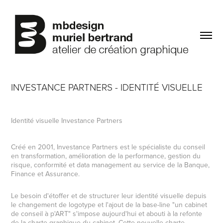
INVESTANCE PARTNERS - IDENTITÉ VISUELLE
Identité visuelle Investance Partners
Créé en 2001, Investance Partners est le spécialiste du conseil
en transformation, amélioration de la performance, gestion du
risque, conformité et data management au service de la Banque,
Finance et Assurance.
Le besoin d'étoffer et de structurer leur identité visuelle depuis
le changement de logotype et l'ajout de la base-line "un cabinet
de conseil à p'ART" s'impose aujourd'hui et abouti à la refonte
de la charte graphique du cabinet. Cette nouvelle charte